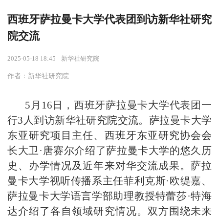
西班牙萨拉曼卡大学代表团到访新华社研究
院交流
2025-05-18 18:45
新华社研究院
作者：新华社研究院
5月
16日，
西班牙萨拉曼卡大学代表团
一
行3人
到访
新华社研究院
交流
。萨拉曼卡大学
东亚研究项目主任
、
西班牙东亚研究协会会
长大卫
·唐赛尔介绍了
萨拉曼卡大学
的
悠久历
史、办学情况及近年来对华交流成果。萨拉
曼卡大学视听传播系主任菲利克斯
·欧缇嘉、
萨拉曼卡大学语言学部助理教授特蕾莎·特海
达介绍了各自领域研究情况。
双方围绕未来